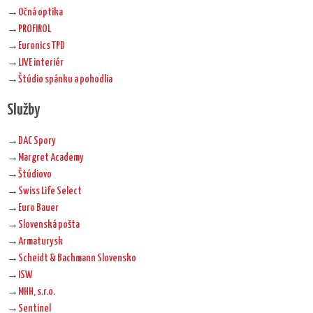
→
Očná optika
→
PROFIROL
→
Euronics TPD
→
LIVE interiér
→
Štúdio spánku a pohodlia
Služby
→
DAC Spory
→
Margret Academy
→
Štúdiovo
→
Swiss Life Select
→
Euro Bauer
→
Slovenská pošta
→
Armaturysk
→
Scheidt & Bachmann Slovensko
→
ISW
→
MHH, s.r.o.
→
Sentinel