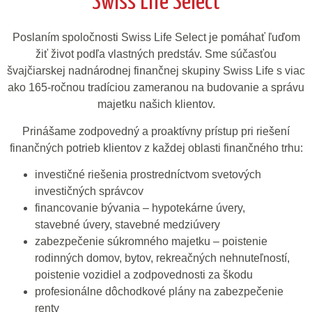
Swiss Life Select
Poslaním spoločnosti Swiss Life Select je pomáhať ľuďom
žiť život podľa vlastných predstáv. Sme súčasťou
švajčiarskej nadnárodnej finančnej skupiny Swiss Life s viac
ako 165-ročnou tradíciou zameranou na budovanie a správu
majetku našich klientov.
Prinášame zodpovedný a proaktívny prístup pri riešení
finančných potrieb klientov z každej oblasti finančného trhu:
investičné riešenia prostredníctvom svetových
investičných správcov
financovanie bývania – hypotekárne úvery,
stavebné úvery, stavebné medziúvery
zabezpečenie súkromného majetku – poistenie
rodinných domov, bytov, rekreačných nehnuteľností,
poistenie vozidiel a zodpovednosti za škodu
profesionálne dôchodkové plány na zabezpečenie
renty