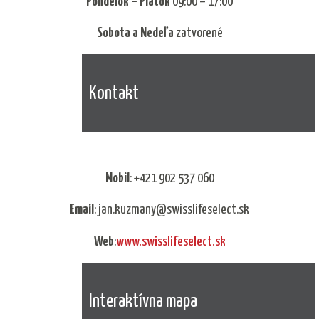
Pondelok – Piatok
09:00 – 17:00
Sobota a Nedeľa
zatvorené
Kontakt
Mobil
: +421 902 537 060
Email
: jan.kuzmany@swisslifeselect.sk
Web
:
www.swisslifeselect.sk
Interaktívna mapa