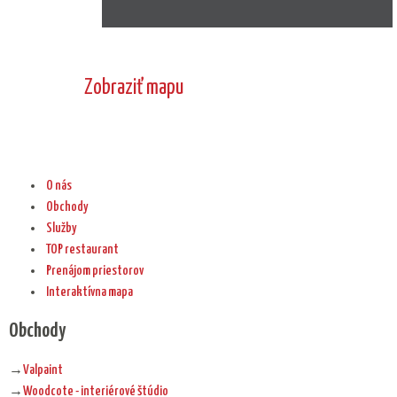
Zobraziť mapu
O nás
Obchody
Služby
TOP restaurant
Prenájom priestorov
Interaktívna mapa
Obchody
→
Valpaint
→
Woodcote - interiérové štúdio