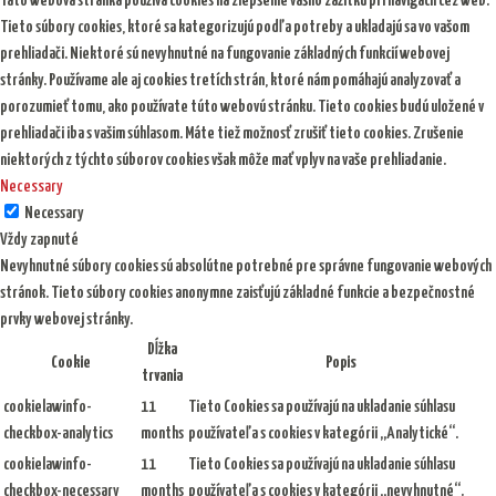
Táto webová stránka používa cookies na zlepšenie vášho zážitku pri navigácii cez web.
Tieto súbory cookies, ktoré sa kategorizujú podľa potreby a ukladajú sa vo vašom
prehliadači. Niektoré sú nevyhnutné na fungovanie základných funkcií webovej
stránky. Používame ale aj cookies tretích strán, ktoré nám pomáhajú analyzovať a
porozumieť tomu, ako používate túto webovú stránku. Tieto cookies budú uložené v
prehliadači iba s vašim súhlasom. Máte tiež možnosť zrušiť tieto cookies. Zrušenie
niektorých z týchto súborov cookies však môže mať vplyv na vaše prehliadanie.
Necessary
Necessary
Vždy zapnuté
Nevyhnutné súbory cookies sú absolútne potrebné pre správne fungovanie webových
stránok. Tieto súbory cookies anonymne zaisťujú základné funkcie a bezpečnostné
prvky webovej stránky.
Dĺžka
Cookie
Popis
trvania
cookielawinfo-
11
Tieto Cookies sa používajú na ukladanie súhlasu
checkbox-analytics
months
používateľa s cookies v kategórii „Analytické“.
cookielawinfo-
11
Tieto Cookies sa používajú na ukladanie súhlasu
checkbox-necessary
months
používateľa s cookies v kategórii „nevyhnutné“.