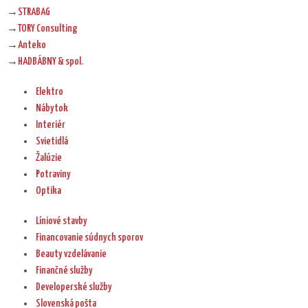
→
STRABAG
→
TORY Consulting
→
Anteko
→
HADBÁBNY & spol.
Elektro
Nábytok
Interiér
Svietidlá
Žalúzie
Potraviny
Optika
Líniové stavby
Financovanie súdnych sporov
Beauty vzdelávanie
Finančné služby
Developerské služby
Slovenská pošta