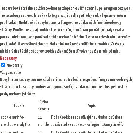
Táto webová stránka používa cookies na zlepšenie vášho zážitku pri navigácii cez web.
Tieto súbory cookies, ktoré sa kategorizujú podľa potreby a ukladajú sa vo vašom
prehliadači. Niektoré sú nevyhnutné na fungovanie základných funkcií webovej
stránky. Používame ale aj cookies tretích strán, ktoré nám pomáhajú analyzovať a
porozumieť tomu, ako používate túto webovú stránku. Tieto cookies budú uložené v
prehliadači iba s vašim súhlasom. Máte tiež možnosť zrušiť tieto cookies. Zrušenie
niektorých z týchto súborov cookies však môže mať vplyv na vaše prehliadanie.
Necessary
Necessary
Vždy zapnuté
Nevyhnutné súbory cookies sú absolútne potrebné pre správne fungovanie webových
stránok. Tieto súbory cookies anonymne zaisťujú základné funkcie a bezpečnostné
prvky webovej stránky.
Dĺžka
Cookie
Popis
trvania
cookielawinfo-
11
Tieto Cookies sa používajú na ukladanie súhlasu
checkbox-analytics
months
používateľa s cookies v kategórii „Analytické“.
cookielawinfo-
11
Tieto Cookies sa používajú na ukladanie súhlasu