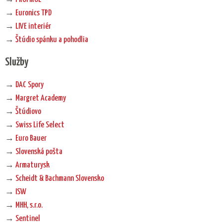
→
Euronics TPD
→
LIVE interiér
→
Štúdio spánku a pohodlia
Služby
→
DAC Spory
→
Margret Academy
→
Štúdiovo
→
Swiss Life Select
→
Euro Bauer
→
Slovenská pošta
→
Armaturysk
→
Scheidt & Bachmann Slovensko
→
ISW
→
MHH, s.r.o.
→
Sentinel