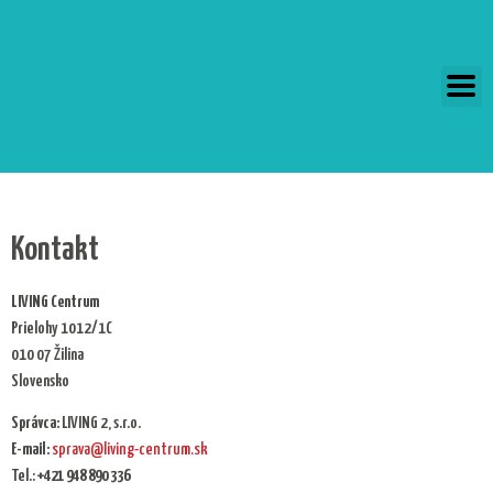
Preskočiť
na
obsah
Kontakt
LIVING Centrum
Prielohy 1012/1C
010 07 Žilina
Slovensko
Správca:
LIVING 2, s.r.o.
E-mail:
sprava@living-centrum.sk
Tel.:
+421 948 890 336