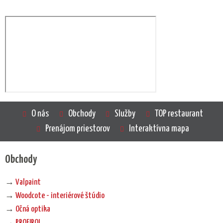
O nás
Obchody
Služby
TOP restaurant
Prenájom priestorov
Interaktívna mapa
Obchody
→
Valpaint
→
Woodcote - interiérové štúdio
→
Očná optika
→
PROFIROL