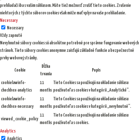
prehliadači iba s vašim súhlasom. Máte tiež možnosť zrušiť tieto cookies. Zrušenie
niektorých z týchto súborov cookies však môže mať vplyv na vaše prehliadanie.
Necessary
Necessary
Vždy zapnuté
Nevyhnutné súbory cookies sú absolútne potrebné pre správne fungovanie webových
stránok. Tieto súbory cookies anonymne zaisťujú základné funkcie a bezpečnostné
prvky webovej stránky.
Dĺžka
Cookie
Popis
trvania
cookielawinfo-
11
Tieto Cookies sa používajú na ukladanie súhlasu
checkbox-analytics
months
používateľa s cookies v kategórii „Analytické“.
cookielawinfo-
11
Tieto Cookies sa používajú na ukladanie súhlasu
checkbox-necessary
months
používateľa s cookies v kategórii „nevyhnutné“.
11
Tieto Cookies sa používajú na ukladanie súhlasu
viewed_cookie_policy
months
používateľa s cookies.
Analytics
Analytics