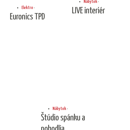
Nábytok
·
Elektro
·
LIVE interiér
Euronics TPD
Nábytok
·
Štúdio spánku a
pohodlia