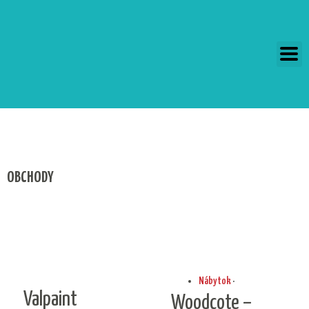
Preskočiť
na
obsah
OBCHODY
Nábytok
·
Valpaint
Woodcote –