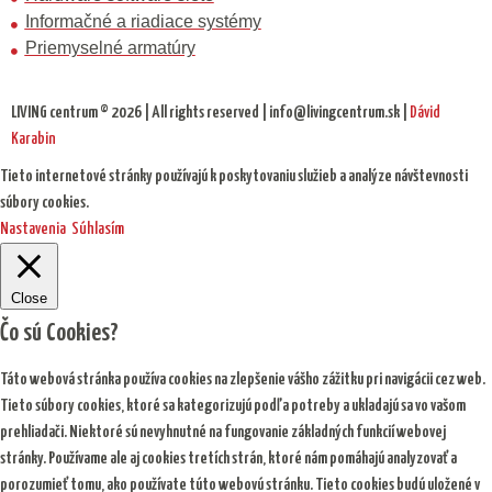
Informačné a riadiace systémy
Priemyselné armatúry
LIVING centrum © 2026 | All rights reserved | info@livingcentrum.sk |
Dávid
Karabin
Tieto internetové stránky používajú k poskytovaniu služieb a analýze návštevnosti
súbory cookies.
Nastavenia
Súhlasím
Close
Čo sú Cookies?
Táto webová stránka používa cookies na zlepšenie vášho zážitku pri navigácii cez web.
Tieto súbory cookies, ktoré sa kategorizujú podľa potreby a ukladajú sa vo vašom
prehliadači. Niektoré sú nevyhnutné na fungovanie základných funkcií webovej
stránky. Používame ale aj cookies tretích strán, ktoré nám pomáhajú analyzovať a
porozumieť tomu, ako používate túto webovú stránku. Tieto cookies budú uložené v