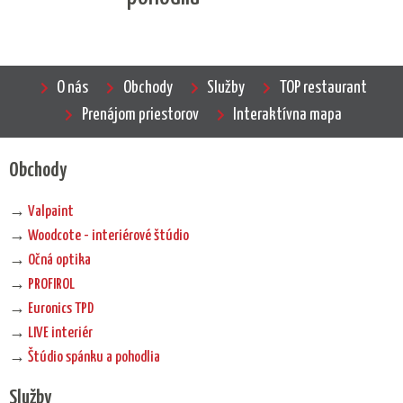
O nás
Obchody
Služby
TOP restaurant
Prenájom priestorov
Interaktívna mapa
Obchody
→
Valpaint
→
Woodcote - interiérové štúdio
→
Očná optika
→
PROFIROL
→
Euronics TPD
→
LIVE interiér
→
Štúdio spánku a pohodlia
Služby