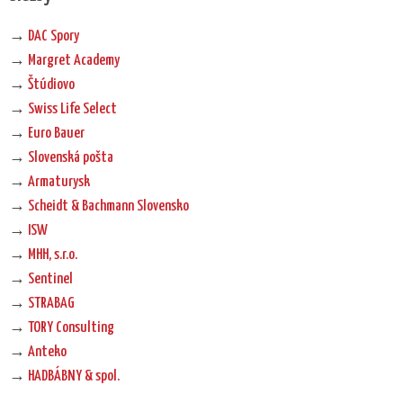
→
DAC Spory
→
Margret Academy
→
Štúdiovo
→
Swiss Life Select
→
Euro Bauer
→
Slovenská pošta
→
Armaturysk
→
Scheidt & Bachmann Slovensko
→
ISW
→
MHH, s.r.o.
→
Sentinel
→
STRABAG
→
TORY Consulting
→
Anteko
→
HADBÁBNY & spol.