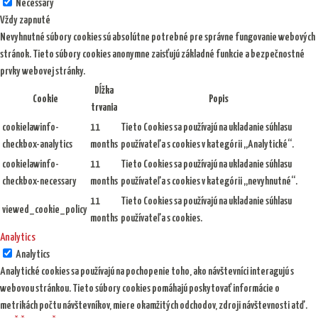
Necessary
Vždy zapnuté
Nevyhnutné súbory cookies sú absolútne potrebné pre správne fungovanie webových
stránok. Tieto súbory cookies anonymne zaisťujú základné funkcie a bezpečnostné
prvky webovej stránky.
Dĺžka
Cookie
Popis
trvania
cookielawinfo-
11
Tieto Cookies sa používajú na ukladanie súhlasu
checkbox-analytics
months
používateľa s cookies v kategórii „Analytické“.
cookielawinfo-
11
Tieto Cookies sa používajú na ukladanie súhlasu
checkbox-necessary
months
používateľa s cookies v kategórii „nevyhnutné“.
11
Tieto Cookies sa používajú na ukladanie súhlasu
viewed_cookie_policy
months
používateľa s cookies.
Analytics
Analytics
Analytické cookies sa používajú na pochopenie toho, ako návštevníci interagujú s
webovou stránkou. Tieto súbory cookies pomáhajú poskytovať informácie o
metrikách počtu návštevníkov, miere okamžitých odchodov, zdroji návštevnosti atď.