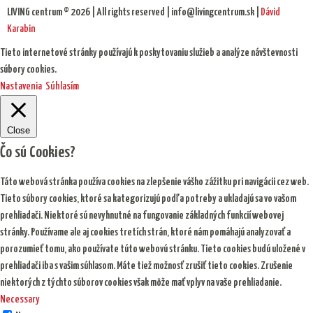
LIVING centrum © 2026 | All rights reserved | info@livingcentrum.sk |
Dávid
Karabin
Tieto internetové stránky používajú k poskytovaniu služieb a analýze návštevnosti
súbory cookies.
Nastavenia
Súhlasím
Close
Čo sú Cookies?
Táto webová stránka používa cookies na zlepšenie vášho zážitku pri navigácii cez web.
Tieto súbory cookies, ktoré sa kategorizujú podľa potreby a ukladajú sa vo vašom
prehliadači. Niektoré sú nevyhnutné na fungovanie základných funkcií webovej
stránky. Používame ale aj cookies tretích strán, ktoré nám pomáhajú analyzovať a
porozumieť tomu, ako používate túto webovú stránku. Tieto cookies budú uložené v
prehliadači iba s vašim súhlasom. Máte tiež možnosť zrušiť tieto cookies. Zrušenie
niektorých z týchto súborov cookies však môže mať vplyv na vaše prehliadanie.
Necessary