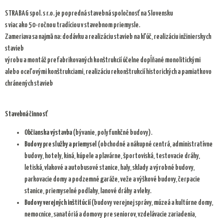
STRABAG spol. s r.o. je popredná stavebná spoločnosť na Slovensku
s viac ako 50-ročnou tradíciou v stavebnom priemysle.
Zameriava sa najmä na: dodávku a realizáciu stavieb na kľúč, realizáciu inžinierskych
stavieb
výrobu a montáž prefabrikovaných konštrukcií účelne dopĺňané monolitickými
alebo oceľovými konštrukciami, realizáciu rekonštrukcií historických a pamiatkovo
chránených stavieb
Stavebná činnosť
Občianska výstavba
(bývanie, polyfunkčné budovy).
Budovy pre služby a priemysel
(obchodné a nákupné centrá, administratívne
budovy, hotely, kiná, kúpele a plavárne, športoviská, testovacie dráhy,
letiská, vlakové a autobusové stanice, haly, sklady a výrobné budovy,
parkovacie domy a podzemné garáže, veže a výškové budovy, čerpacie
stanice, priemyselné podlahy, lanové dráhy a vleky.
Budovy verejných inštitúcií
(budovy verejnej správy, múzeá a kultúrne domy,
nemocnice, sanatóriá a domovy pre seniorov, vzdelávacie zariadenia,