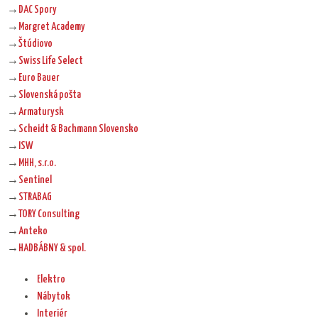
→
DAC Spory
→
Margret Academy
→
Štúdiovo
→
Swiss Life Select
→
Euro Bauer
→
Slovenská pošta
→
Armaturysk
→
Scheidt & Bachmann Slovensko
→
ISW
→
MHH, s.r.o.
→
Sentinel
→
STRABAG
→
TORY Consulting
→
Anteko
→
HADBÁBNY & spol.
Elektro
Nábytok
Interiér