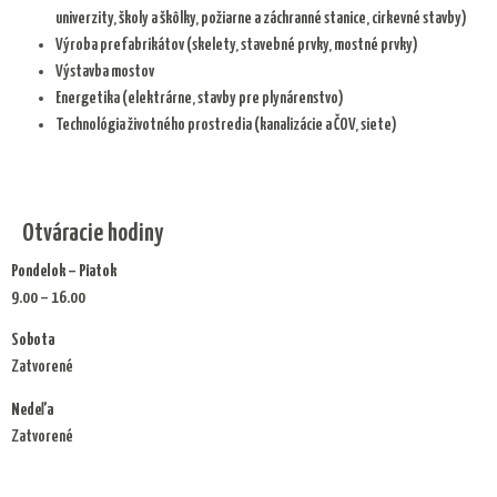
univerzity, školy a škôlky, požiarne a záchranné stanice, cirkevné stavby)
Výroba prefabrikátov (skelety, stavebné prvky, mostné prvky)
Výstavba mostov
Energetika (elektrárne, stavby pre plynárenstvo)
Technológia životného prostredia (kanalizácie a ČOV, siete)
Otváracie hodiny
Pondelok – Piatok
9.00 – 16.00
Sobota
Zatvorené
Nedeľa
Zatvorené