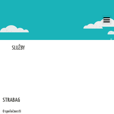
Preskočiť
na
obsah
SLUŽBY
STRABAG
O spoločnosti