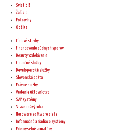
Svietidlá
Žalúzie
Potraviny
Optika
Líniové stavby
Financovanie súdnych sporov
Beauty vzdelávanie
Finančné služby
Developerské služby
Slovenská pošta
Právne služby
Vedenie účtovníctva
SAP systémy
Stavebná výroba
Hardware software siete
Informačné a riadiace systémy
Priemyselné armatúry