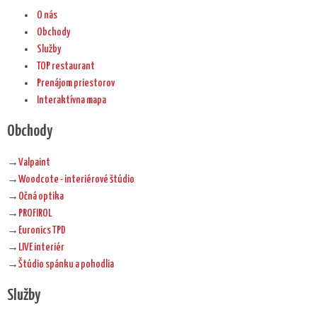
O nás
Obchody
Služby
TOP restaurant
Prenájom priestorov
Interaktívna mapa
Obchody
→
Valpaint
→
Woodcote - interiérové štúdio
→
Očná optika
→
PROFIROL
→
Euronics TPD
→
LIVE interiér
→
Štúdio spánku a pohodlia
Služby