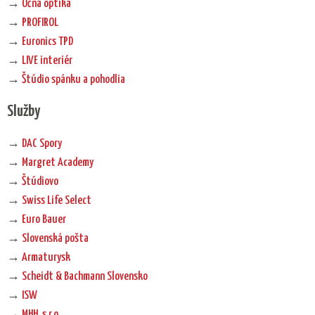
→
Očná optika
→
PROFIROL
→
Euronics TPD
→
LIVE interiér
→
Štúdio spánku a pohodlia
Služby
→
DAC Spory
→
Margret Academy
→
Štúdiovo
→
Swiss Life Select
→
Euro Bauer
→
Slovenská pošta
→
Armaturysk
→
Scheidt & Bachmann Slovensko
→
ISW
→
MHH, s.r.o.