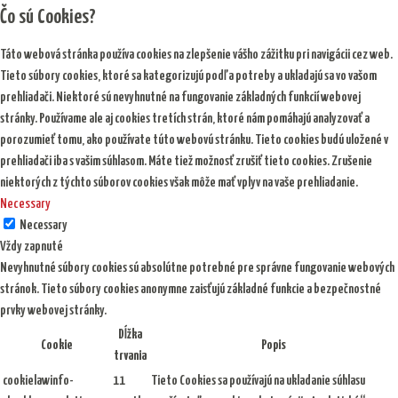
Čo sú Cookies?
Táto webová stránka používa cookies na zlepšenie vášho zážitku pri navigácii cez web.
Tieto súbory cookies, ktoré sa kategorizujú podľa potreby a ukladajú sa vo vašom
prehliadači. Niektoré sú nevyhnutné na fungovanie základných funkcií webovej
stránky. Používame ale aj cookies tretích strán, ktoré nám pomáhajú analyzovať a
porozumieť tomu, ako používate túto webovú stránku. Tieto cookies budú uložené v
prehliadači iba s vašim súhlasom. Máte tiež možnosť zrušiť tieto cookies. Zrušenie
niektorých z týchto súborov cookies však môže mať vplyv na vaše prehliadanie.
Necessary
Necessary
Vždy zapnuté
Nevyhnutné súbory cookies sú absolútne potrebné pre správne fungovanie webových
stránok. Tieto súbory cookies anonymne zaisťujú základné funkcie a bezpečnostné
prvky webovej stránky.
Dĺžka
Cookie
Popis
trvania
cookielawinfo-
11
Tieto Cookies sa používajú na ukladanie súhlasu