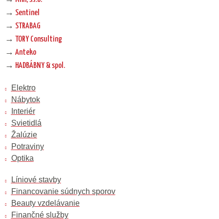
→
Sentinel
→
STRABAG
→
TORY Consulting
→
Anteko
→
HADBÁBNY & spol.
Elektro
Nábytok
Interiér
Svietidlá
Žalúzie
Potraviny
Optika
Líniové stavby
Financovanie súdnych sporov
Beauty vzdelávanie
Finančné služby