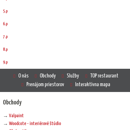
5.p
6.p
7.p
8.p
9.p
O nás
Obchody
Služby
TOP restaurant
Prenájom priestorov
Interaktívna mapa
Obchody
→
Valpaint
→
Woodcote - interiérové štúdio