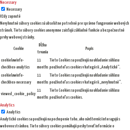
Necessary
Necessary
Vždy zapnuté
Nevyhnutné súbory cookies sú absolútne potrebné pre správne fungovanie webových
stránok. Tieto súbory cookies anonymne zaisťujú základné funkcie a bezpečnostné
prvky webovej stránky.
Dĺžka
Cookie
Popis
trvania
cookielawinfo-
11
Tieto Cookies sa používajú na ukladanie súhlasu
checkbox-analytics
months
používateľa s cookies v kategórii „Analytické“.
cookielawinfo-
11
Tieto Cookies sa používajú na ukladanie súhlasu
checkbox-necessary
months
používateľa s cookies v kategórii „nevyhnutné“.
11
Tieto Cookies sa používajú na ukladanie súhlasu
viewed_cookie_policy
months
používateľa s cookies.
Analytics
Analytics
Analytické cookies sa používajú na pochopenie toho, ako návštevníci interagujú s
webovou stránkou. Tieto súbory cookies pomáhajú poskytovať informácie o