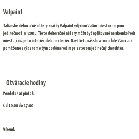
Valpaint
Talianske dekoračné nátery značky Valpaint vdýchnu Vaším priestorom punc
jedinečnosti a luxusu. Tieto dekoračné nátery môžu byť aplikované na akomkoľvek
mieste, či už je to interiér alebo exteriér. Navštívte náš showroom kde Vám radi
pomôžeme s výberom a tým dodáme vašim priestorom jedinečný charakter.
Otváracie hodiny
Pondelok až piatok:
Od 10:00 do 17:00
Víkend: