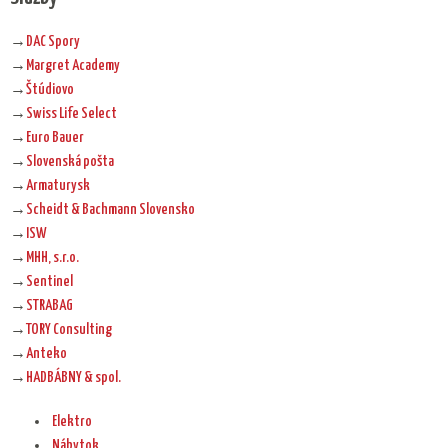
→
DAC Spory
→
Margret Academy
→
Štúdiovo
→
Swiss Life Select
→
Euro Bauer
→
Slovenská pošta
→
Armaturysk
→
Scheidt & Bachmann Slovensko
→
ISW
→
MHH, s.r.o.
→
Sentinel
→
STRABAG
→
TORY Consulting
→
Anteko
→
HADBÁBNY & spol.
Elektro
Nábytok