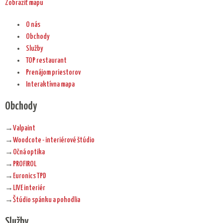
Zobraziť mapu
O nás
Obchody
Služby
TOP restaurant
Prenájom priestorov
Interaktívna mapa
Obchody
→
Valpaint
→
Woodcote - interiérové štúdio
→
Očná optika
→
PROFIROL
→
Euronics TPD
→
LIVE interiér
→
Štúdio spánku a pohodlia
Služby