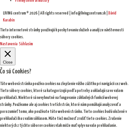
Priemyselné armatúry
LIVING centrum © 2026 | All rights reserved | info@livingcentrum.sk |
Dávid
Karabin
Tieto internetové stránky používajú k poskytovaniu služieb a analýze návštevnosti
súbory cookies.
Nastavenia
Súhlasím
Close
Čo sú Cookies?
Táto webová stránka používa cookies na zlepšenie vášho zážitku pri navigácii cez web.
Tieto súbory cookies, ktoré sa kategorizujú podľa potreby a ukladajú sa vo vašom
prehliadači. Niektoré sú nevyhnutné na fungovanie základných funkcií webovej
stránky. Používame ale aj cookies tretích strán, ktoré nám pomáhajú analyzovať a
porozumieť tomu, ako používate túto webovú stránku. Tieto cookies budú uložené v
prehliadači iba s vašim súhlasom. Máte tiež možnosť zrušiť tieto cookies. Zrušenie
niektorých z týchto súborov cookies však môže mať vplyv na vaše prehliadanie.