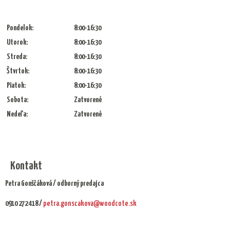
Pondelok:
8:00-16:30
Utorok:
8:00-16:30
Streda:
8:00-16:30
Štvrtok:
8:00-16:30
Piatok:
8:00-16:30
Sobota:
Zatvorené
Nedeľa:
Zatvorené
Kontakt
Petra Gonščáková / odborný predajca
0910 272 418 /
petra.gonscakova@woodcote.sk