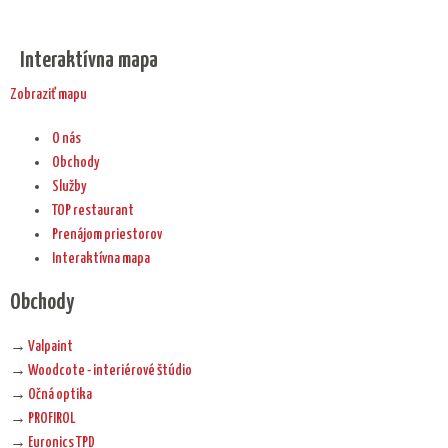
Interaktívna mapa
Zobraziť mapu
O nás
Obchody
Služby
TOP restaurant
Prenájom priestorov
Interaktívna mapa
Obchody
→
Valpaint
→
Woodcote - interiérové štúdio
→
Očná optika
→
PROFIROL
→
Euronics TPD