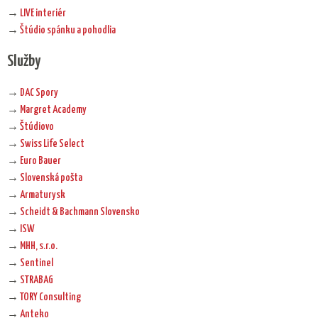
→
LIVE interiér
→
Štúdio spánku a pohodlia
Služby
→
DAC Spory
→
Margret Academy
→
Štúdiovo
→
Swiss Life Select
→
Euro Bauer
→
Slovenská pošta
→
Armaturysk
→
Scheidt & Bachmann Slovensko
→
ISW
→
MHH, s.r.o.
→
Sentinel
→
STRABAG
→
TORY Consulting
→
Anteko