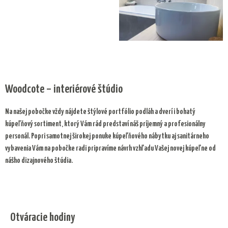
Woodcote – interiérové štúdio
Na našej pobočke vždy nájdete štýlové portfólio podláh a dverí i bohatý
kúpeľňový sortiment, ktorý Vám rád predstaví náš príjemný a profesionálny
personál. Popri samotnej širokej ponuke kúpeľňového nábytku aj sanitárneho
vybavenia Vám na pobočke radi pripravíme návrh vzhľadu Vašej novej kúpeľne od
nášho dizajnového štúdia.
Otváracie hodiny