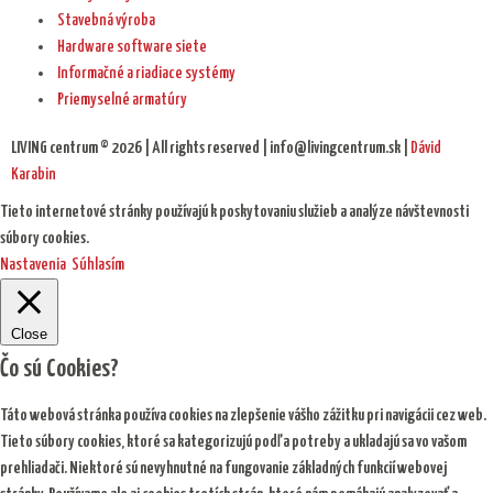
Stavebná výroba
Hardware software siete
Informačné a riadiace systémy
Priemyselné armatúry
LIVING centrum © 2026 | All rights reserved | info@livingcentrum.sk |
Dávid
Karabin
Tieto internetové stránky používajú k poskytovaniu služieb a analýze návštevnosti
súbory cookies.
Nastavenia
Súhlasím
Close
Čo sú Cookies?
Táto webová stránka používa cookies na zlepšenie vášho zážitku pri navigácii cez web.
Tieto súbory cookies, ktoré sa kategorizujú podľa potreby a ukladajú sa vo vašom
prehliadači. Niektoré sú nevyhnutné na fungovanie základných funkcií webovej