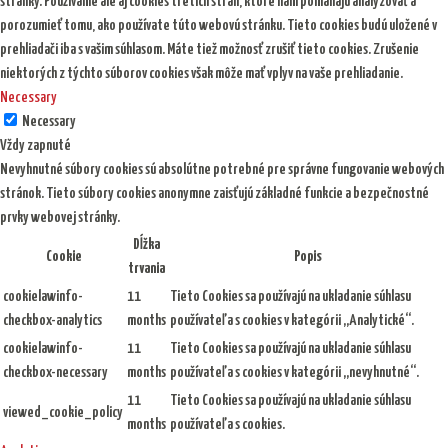
stránky. Používame ale aj cookies tretích strán, ktoré nám pomáhajú analyzovať a
porozumieť tomu, ako používate túto webovú stránku. Tieto cookies budú uložené v
prehliadači iba s vašim súhlasom. Máte tiež možnosť zrušiť tieto cookies. Zrušenie
niektorých z týchto súborov cookies však môže mať vplyv na vaše prehliadanie.
Necessary
Necessary
Vždy zapnuté
Nevyhnutné súbory cookies sú absolútne potrebné pre správne fungovanie webových
stránok. Tieto súbory cookies anonymne zaisťujú základné funkcie a bezpečnostné
prvky webovej stránky.
Dĺžka
Cookie
Popis
trvania
cookielawinfo-
11
Tieto Cookies sa používajú na ukladanie súhlasu
checkbox-analytics
months
používateľa s cookies v kategórii „Analytické“.
cookielawinfo-
11
Tieto Cookies sa používajú na ukladanie súhlasu
checkbox-necessary
months
používateľa s cookies v kategórii „nevyhnutné“.
11
Tieto Cookies sa používajú na ukladanie súhlasu
viewed_cookie_policy
months
používateľa s cookies.